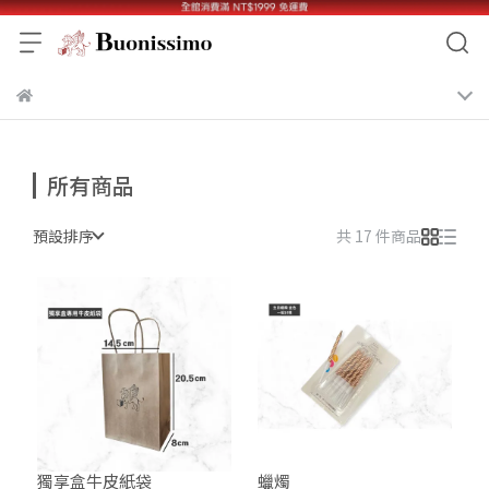
所有商品
預設排序
共 17 件商品
獨享盒牛皮紙袋
蠟燭