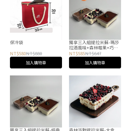
保冷袋
獨享三入組提拉米蘇-瑪莎
拉酒風味+森林莓果+巧克
力提拉米蘇
NT$580
NT$880
NT$585
NT$647
加入購物車
加入購物車
獨享三入組提拉米蘇-經典
森林派對提拉米蘇-大盒